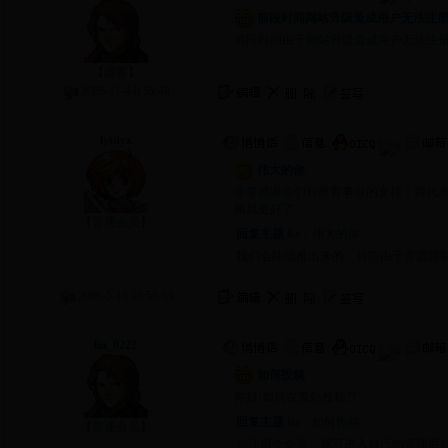
前段时间网站升级造成用户无法注
前段时间由于网站升级造成用户无法注
【游客】
2006-11-4 0:59:48
留言主题：
伟大的你
lytdyx
伟大的你
非常感谢你们对教育事业的支持！我代
频就更好了．
【普通会员】
回复主题
Re：
伟大的你
我们会陆续推出来的，目前由于资源限
2006-5-16 13:58:33
留言主题：
如何投稿
liu_0222
如何投稿
你好!如何在贵站投稿??
回复主题
Re：
如何投稿
【普通会员】
你注册个会员，就可进入自己的管理后