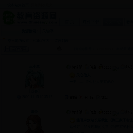
设本站为首页
|
添加到收藏夹
首 页
课件下载
论文中心
教
资源搜索：
您当前的位置：
365bet官方
-> 留言列表
·
365bet官方QQ群号：
2010-09-21
·
本站开通资
留言主题：
关心他人
王小兰
关心他人
一要..........关心他人要有爱心
【游客】
2009-11-15 19:35:17
留言主题：
能否麻烦站长帮我把《到三家子村去考察》一文的作者改为我的名字“
邢焕
能否麻烦站长帮我把《到三家子村去
站长好！我发现我的文章《到三家子村去