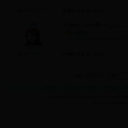
2006-5-8 20:22:15
留言主题：
交换联接
麦斯
交换联接
站长,您好!贵站办得很好!麦斯数学网*href=
【游客】
2006-2-26 22:51:38
我要投稿
-
广告合作
-
关于本站
-
友情连接
-
网
Copyright © 2009 - 20012
www.www.ct131.com
All Righ