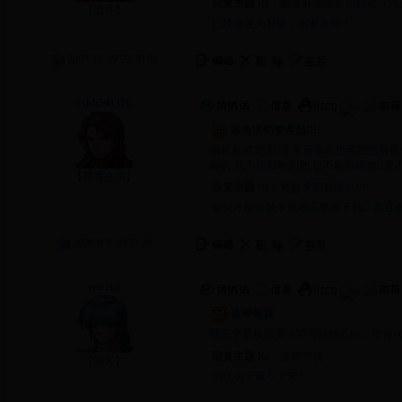
回复主题
Re：
能否麻烦站长帮我把《到
【游客】
已经修改为邢焕，谢谢支持！
2007-10-19 22:50:01
留言主题：
紧急求助管理员!!!!
sshh591370
紧急求助管理员!!!!
编辑老师,您好!非常冒昧地想请您您帮我
称的,我不想影响到他,也不能影响他!!要
【普通会员】
回复主题
Re：
紧急求助管理员!!!!
如何才能将数学试题完整的下载，而且有些
2006-8-8 10:32:26
留言主题：
请帮帮我
zcwcttt
请帮帮我
我完全是按照要求填写登陆表的，可每
回复主题
Re：
请帮帮我
【游客】
为什么下载不下来?